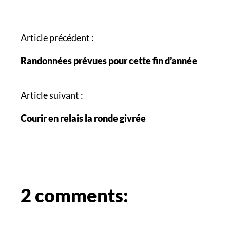
N
Article précédent :
a
Randonnées prévues pour cette fin d’année
v
i
g
Article suivant :
a
Courir en relais la ronde givrée
t
i
o
n
d
e
2 comments:
s
a