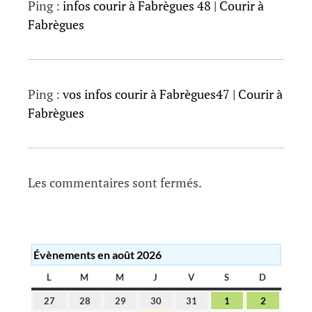
r
Ping :
infos courir à Fabrègues 48 | Courir à
t
Fabrègues
i
c
l
Ping :
vos infos courir à Fabrègues47 | Courir à
e
Fabrègues
s
Les commentaires sont fermés.
Évènements en août 2026
L
LUNDI
M
MARDI
M
MERCREDI
J
JEUDI
V
VENDREDI
S
SAMEDI
D
DIMANC
27
28
29
30
31
1
2
27
28
29
30
31
1
2