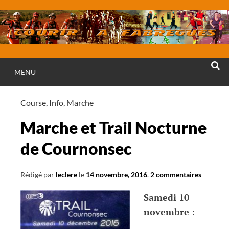
Aller
au
contenu
MENU
RECHE
Course
,
Info
,
Marche
Marche et Trail Nocturne
de Cournonsec
Rédigé par
leclere
le
14 novembre, 2016
.
2 commentaires
Samedi 10
novembre :