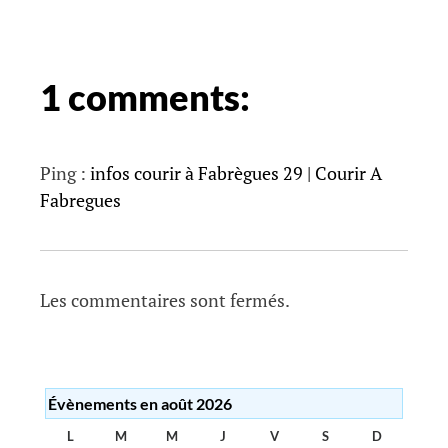
o
n
d
e
1 comments:
s
a
r
Ping :
infos courir à Fabrègues 29 | Courir A
t
Fabregues
i
c
l
Les commentaires sont fermés.
e
s
Évènements en août 2026
L
LUNDI
M
MARDI
M
MERCREDI
J
JEUDI
V
VENDREDI
S
SAMEDI
D
DIMANC