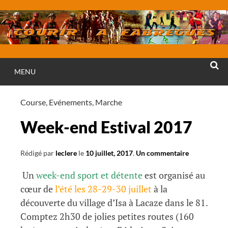
Aller
au
contenu
MENU
RECHE
Course
,
Evénements
,
Marche
Week-end Estival 2017
Rédigé par
leclere
le
10 juillet, 2017
.
Un commentaire
Un
week-end sport et détente
est organisé au
cœur de
l’été les 28-29-30 juillet
à la
découverte du village d’Isa à Lacaze dans le 81.
Comptez 2h30 de jolies petites routes (160