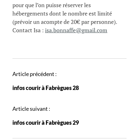
pour que l’on puisse réserver les
hébergements dont le nombre est limité
(prévoir un acompte de 20€ par personne).
Contact Isa :
isa.bonnaffe@gmail.com
N
Article précédent :
a
infos courir à Fabrègues 28
v
i
g
Article suivant :
a
infos courir à Fabrègues 29
t
i