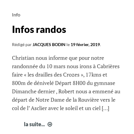
8/19
Info
Infos randos
Rédigé par
JACQUES BODIN
le
19 février, 2019
.
Christian nous informe que pour notre
randonnée du 10 mars nous irons à Cabrières
faire « les drailles des Crozes », 17kms et
800m de dénivelé Départ 8H00 du gymnase
Dimanche dernier , Robert nous a emmené au
départ de Notre Dame de la Rouvière vers le
col de l’ Asclier avec le soleil et un ciel […]
Infos
la suite...
randos