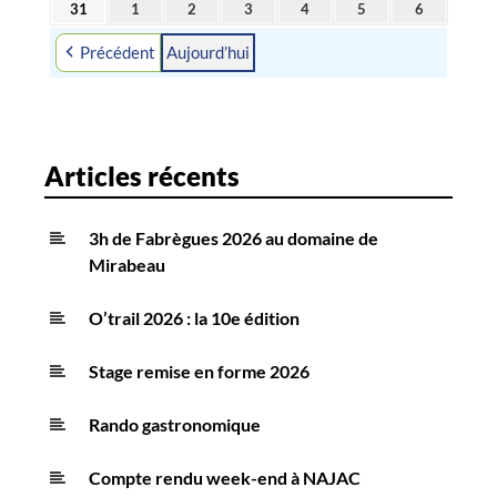
31
1
2
3
4
5
6
31
1
2
3
4
5
6
2026
2026
2026
2026
2026
2026
2026
août
septembre
septembre
septembre
septembre
septembre
septembre
Précédent
Aujourd’hui
2026
2026
2026
2026
2026
2026
2026
Articles récents
3h de Fabrègues 2026 au domaine de
Mirabeau
O’trail 2026 : la 10e édition
Stage remise en forme 2026
Rando gastronomique
Compte rendu week-end à NAJAC