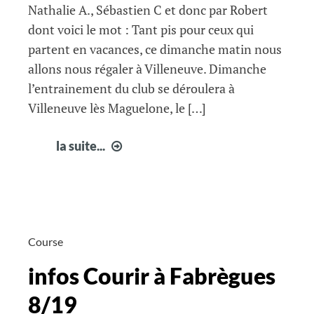
Nathalie A., Sébastien C et donc par Robert
dont voici le mot : Tant pis pour ceux qui
partent en vacances, ce dimanche matin nous
allons nous régaler à Villeneuve. Dimanche
l’entrainement du club se déroulera à
Villeneuve lès Maguelone, le […]
infos
la suite...
courir
à
Fabrègues
9/19
Course
infos Courir à Fabrègues
8/19