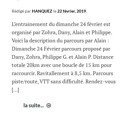
Rédigé par
HANQUEZ
le
22 février, 2019
.
L’entrainement du dimanche 24 février est
organisé par Zohra, Dany, Alain et Philippe.
Voici la description du parcours par Alain :
Dimanche 24 Février parcours proposé par
Dany, Zohra, Philippe G. et Alain P. Distance
totale 20km avec une boucle de 15 km pour
raccourcir. Ravitallement à 8,5 km. Parcours
piste/route, VTT sans difficulté. Rendez-vous
[…]
infos
la suite...
Courir
à
Fabrègues