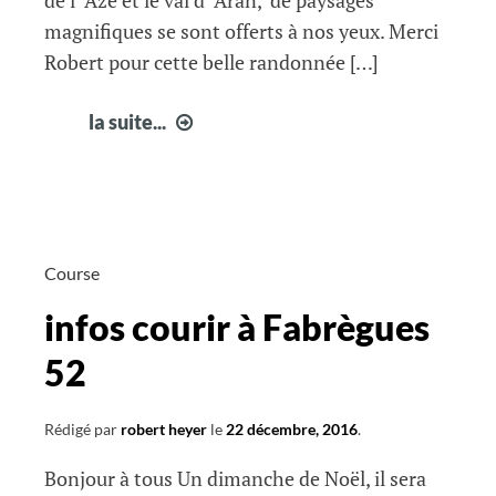
de l’ Azé et le val d’ Aran, de paysages
magnifiques se sont offerts à nos yeux. Merci
Robert pour cette belle randonnée […]
Rando
la suite...
du
18/12
Course
infos courir à Fabrègues
52
Rédigé par
robert heyer
le
22 décembre, 2016
.
Bonjour à tous Un dimanche de Noël, il sera