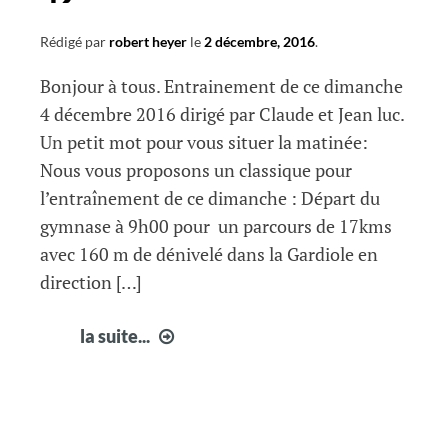
Rédigé par
robert heyer
le
2 décembre, 2016
.
Bonjour à tous. Entrainement de ce dimanche
4 décembre 2016 dirigé par Claude et Jean luc.
Un petit mot pour vous situer la matinée:
Nous vous proposons un classique pour
l’entraînement de ce dimanche : Départ du
gymnase à 9h00 pour un parcours de 17kms
avec 160 m de dénivelé dans la Gardiole en
direction […]
infos
la suite...
courir
à
Fabrègues
49