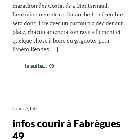
marathon des Costauds à Montarnaud.
L’entrainement de ce dimanche 11 décembre
sera donc libre avec un parcourt à décider sur
place, chacun amènera son ravitaillement et
quelque chose à boire ou grignoter pour
l’apéro.Rendez […]
vos
la suite...
infos
courir
à
Fabrègues
50
Course
,
Info
infos courir à Fabrègues
49