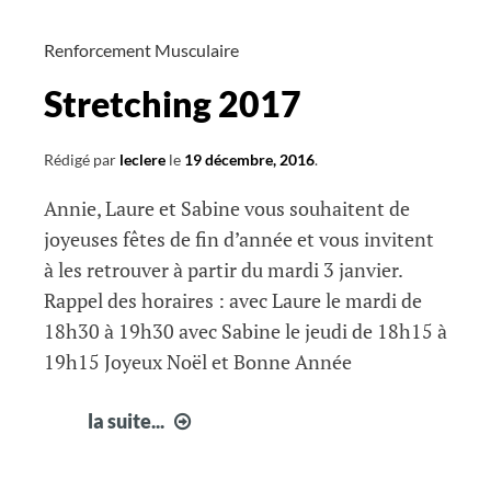
film-
débat
Renforcement Musculaire
sur
Stretching 2017
l’ultra-
trail
Rédigé par
leclere
le
19 décembre, 2016
.
Annie, Laure et Sabine vous souhaitent de
joyeuses fêtes de fin d’année et vous invitent
à les retrouver à partir du mardi 3 janvier.
Rappel des horaires : avec Laure le mardi de
18h30 à 19h30 avec Sabine le jeudi de 18h15 à
19h15 Joyeux Noël et Bonne Année
Stretching
la suite...
2017