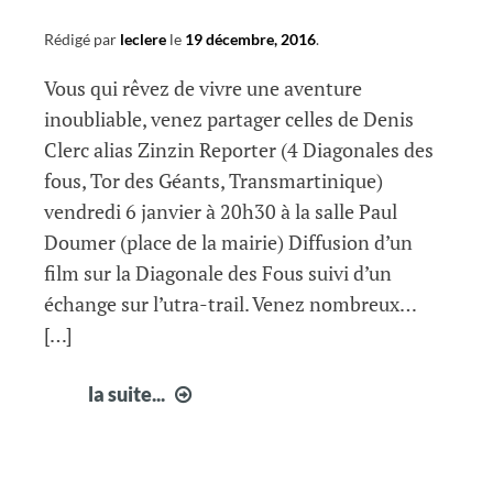
Rédigé par
leclere
le
19 décembre, 2016
.
Vous qui rêvez de vivre une aventure
inoubliable, venez partager celles de Denis
Clerc alias Zinzin Reporter (4 Diagonales des
fous, Tor des Géants, Transmartinique)
vendredi 6 janvier à 20h30 à la salle Paul
Doumer (place de la mairie) Diffusion d’un
film sur la Diagonale des Fous suivi d’un
échange sur l’utra-trail. Venez nombreux…
[…]
Zinzin
la suite...
à
Fabrègues
: