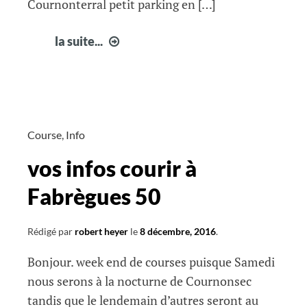
Cournonterral petit parking en […]
vos
la suite...
infos
courir
à
Fabrègues
51
Course
,
Info
vos infos courir à
Fabrègues 50
Rédigé par
robert heyer
le
8 décembre, 2016
.
Bonjour. week end de courses puisque Samedi
nous serons à la nocturne de Cournonsec
tandis que le lendemain d’autres seront au