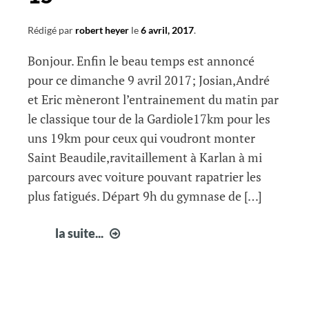
Rédigé par
robert heyer
le
6 avril, 2017
.
Bonjour. Enfin le beau temps est annoncé
pour ce dimanche 9 avril 2017; Josian,André
et Eric mèneront l’entrainement du matin par
le classique tour de la Gardiole17km pour les
uns 19km pour ceux qui voudront monter
Saint Beaudile,ravitaillement à Karlan à mi
parcours avec voiture pouvant rapatrier les
plus fatigués. Départ 9h du gymnase de […]
Infos
la suite...
courir
à
Fabrègues
15