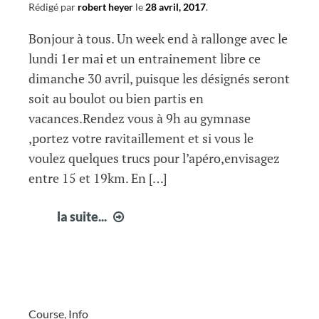
Rédigé par
robert heyer
le
28 avril, 2017
.
Bonjour à tous. Un week end à rallonge avec le
lundi 1er mai et un entrainement libre ce
dimanche 30 avril, puisque les désignés seront
soit au boulot ou bien partis en
vacances.Rendez vous à 9h au gymnase
,portez votre ravitaillement et si vous le
voulez quelques trucs pour l’apéro,envisagez
entre 15 et 19km. En […]
infos
la suite...
courir
à
Fabrègues18
Course
,
Info