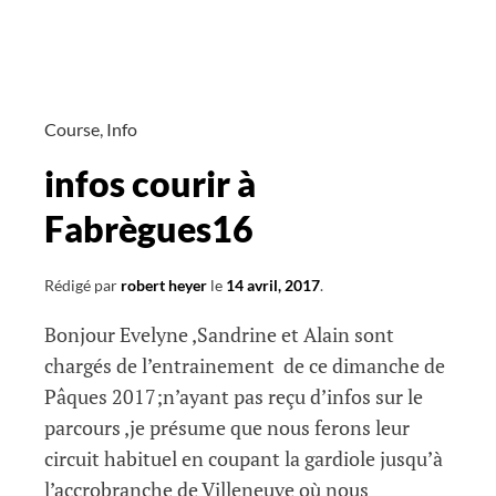
courir
à
Fabrègues
17
Course
,
Info
infos courir à
Fabrègues16
Rédigé par
robert heyer
le
14 avril, 2017
.
Bonjour Evelyne ,Sandrine et Alain sont
chargés de l’entrainement de ce dimanche de
Pâques 2017;n’ayant pas reçu d’infos sur le
parcours ,je présume que nous ferons leur
circuit habituel en coupant la gardiole jusqu’à
l’accrobranche de Villeneuve où nous