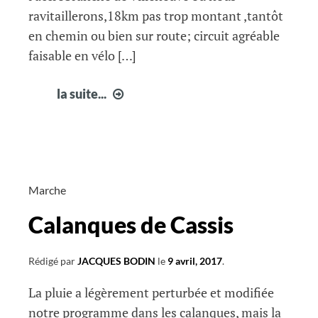
ravitaillerons,18km pas trop montant ,tantôt
en chemin ou bien sur route; circuit agréable
faisable en vélo […]
infos
la suite...
courir
à
Fabrègues16
Marche
Calanques de Cassis
Rédigé par
JACQUES BODIN
le
9 avril, 2017
.
La pluie a légèrement perturbée et modifiée
notre programme dans les calanques, mais la