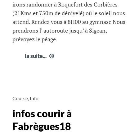
irons randonner à Roquefort des Corbières
(21Kms et 750m de dénivelé) où le soleil nous
attend. Rendez vous à 8H00 au gymnase Nous
prendrons l’ autoroute jusqu’ à Sigean,
prévoyez le péage.
Randonnée
la suite...
de
ce
dimanche
30
Avril
Course
,
Info
infos courir à
Fabrègues18