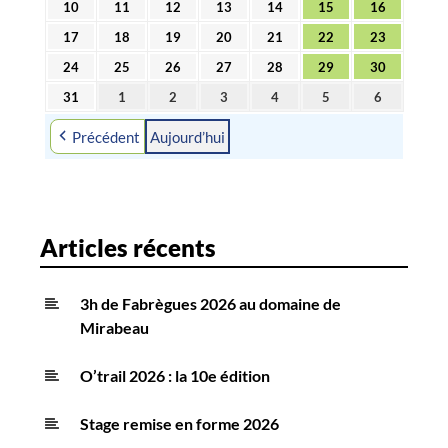
10
11
12
13
14
15
16
10
11
12
13
14
15
16
2026
2026
2026
2026
2026
2026
2026
août
août
août
août
août
août
août
17
18
19
20
21
22
23
17
18
19
20
21
22
23
2026
2026
2026
2026
2026
2026
2026
août
août
août
août
août
août
août
24
25
26
27
28
29
30
24
25
26
27
28
29
30
2026
2026
2026
2026
2026
2026
2026
août
août
août
août
août
août
août
31
1
2
3
4
5
6
31
1
2
3
4
5
6
2026
2026
2026
2026
2026
2026
2026
août
septembre
septembre
septembre
septembre
septembre
septembre
Précédent
Aujourd’hui
2026
2026
2026
2026
2026
2026
2026
Articles récents
3h de Fabrègues 2026 au domaine de
Mirabeau
O’trail 2026 : la 10e édition
Stage remise en forme 2026