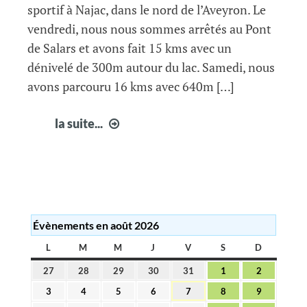
sportif à Najac, dans le nord de l’Aveyron. Le
vendredi, nous nous sommes arrêtés au Pont
de Salars et avons fait 15 kms avec un
dénivelé de 300m autour du lac. Samedi, nous
avons parcouru 16 kms avec 640m […]
Compte
la suite...
rendu
week-
end
à
NAJAC
Évènements en août 2026
L
LUNDI
M
MARDI
M
MERCREDI
J
JEUDI
V
VENDREDI
S
SAMEDI
D
DIMANC
27
28
29
30
31
1
2
27
28
29
30
31
1
2
juillet
juillet
juillet
juillet
juillet
août
août
3
4
5
6
7
8
9
3
4
5
6
7
8
9
2026
2026
2026
2026
2026
2026
2026
août
août
août
août
août
août
août