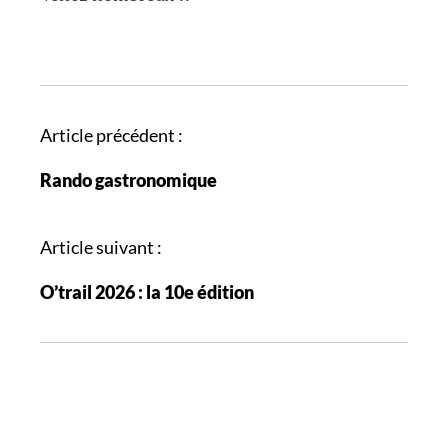
N
Article précédent :
a
Rando gastronomique
v
i
g
Article suivant :
a
O’trail 2026 : la 10e édition
t
i
o
n
d
e