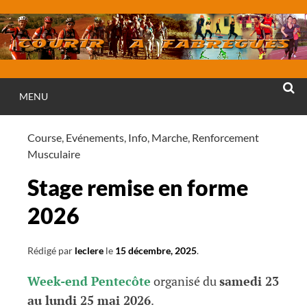
Aller
au
contenu
MENU
RECHE
Course
,
Evénements
,
Info
,
Marche
,
Renforcement
Musculaire
Stage remise en forme
2026
Rédigé par
leclere
le
15 décembre, 2025
.
Week-end Pentecôte
organisé du
samedi 23
au lundi 25 mai 2026
.