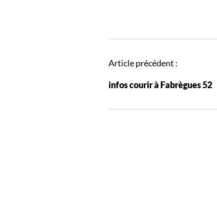
N
Article précédent :
a
infos courir à Fabrègues 52
v
i
g
a
t
i
o
n
d
e