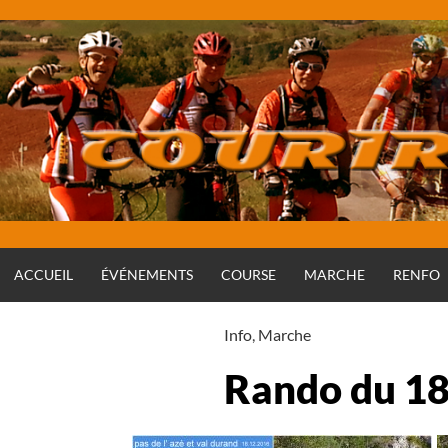
Aller
au
contenu
ACCUEIL
ÉVÉNEMENTS
COURSE
MARCHE
RENFO
Info
,
Marche
Rando du 1
Rédigé par