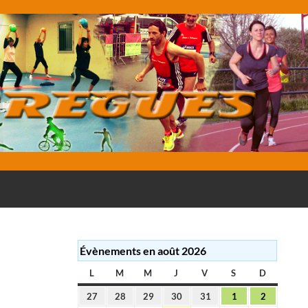
E
Évènements en août 2026
L
LUNDI
M
MARDI
M
MERCREDI
J
JEUDI
V
VENDREDI
S
SAMEDI
D
DIMANC
27
28
29
30
31
1
2
27
28
29
30
31
1
2