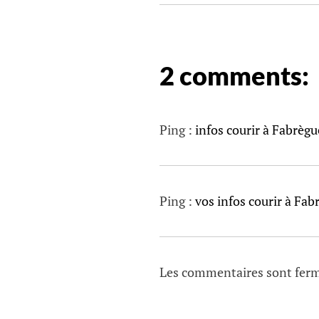
a
t
i
2 comments:
o
n
d
e
Ping :
infos courir à Fabrègu
s
a
r
Ping :
vos infos courir à Fab
t
i
c
l
Les commentaires sont fer
e
s