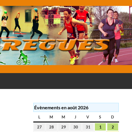
E
Évènements en août 2026
L
LUNDI
M
MARDI
M
MERCREDI
J
JEUDI
V
VENDREDI
S
SAMEDI
D
DIMANC
27
28
29
30
31
1
2
27
28
29
30
31
1
2