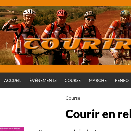
Aller
au
contenu
ACCUEIL
ÉVÉNEMENTS
COURSE
MARCHE
RENFO
Course
Courir en re
Rédigé par