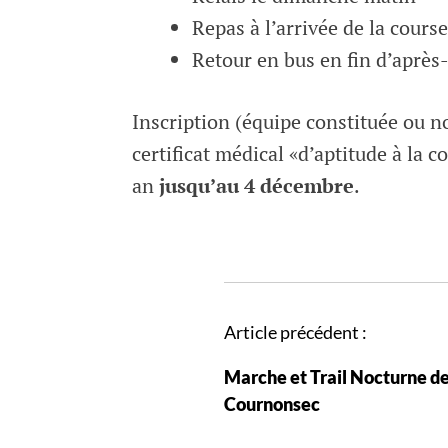
Repas à l’arrivée de la course
Retour en bus en fin d’après
Inscription (équipe constituée ou 
certificat médical «d’aptitude à la 
an
jusqu’au 4 décembre
.
N
Article précédent :
a
Marche et Trail Nocturne d
v
Cournonsec
i
g