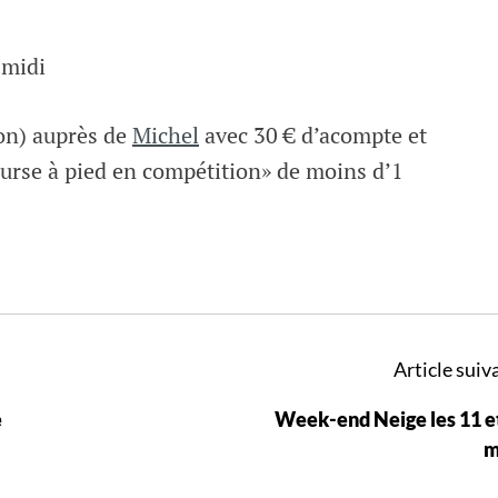
-midi
non) auprès de
Michel
avec 30 € d’acompte et
course à pied en compétition» de moins d’1
Article suiva
e
Week-end Neige les 11 e
m