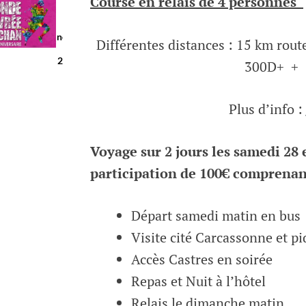
Course en
relais de 4 personnes
leclere
14 novembre, 2016
Différentes distances : 15 km rou
2 commentaires
300D+ + 1
Plus d’info :
Voyage sur 2 jours les samedi 28
participation de 100€ comprenan
Départ samedi matin en bus
Visite cité Carcassonne et pi
Accès Castres en soirée
Repas et Nuit à l’hôtel
Relais le dimanche matin