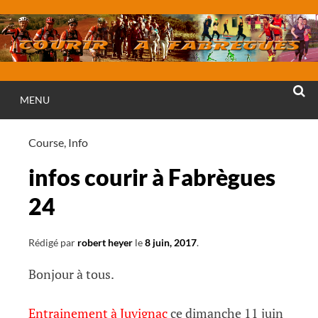
Aller
au
contenu
MENU
RECHE
Course
,
Info
infos courir à Fabrègues
24
Rédigé par
robert heyer
le
8 juin, 2017
.
Bonjour à tous.
Entrainement à Juvignac
ce dimanche 11 juin