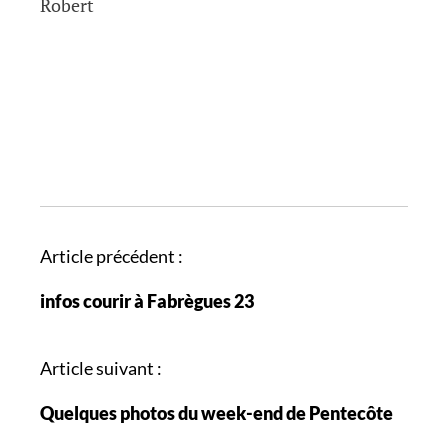
Robert
N
Article précédent :
a
infos courir à Fabrègues 23
v
i
g
Article suivant :
a
Quelques photos du week-end de Pentecôte
t
i