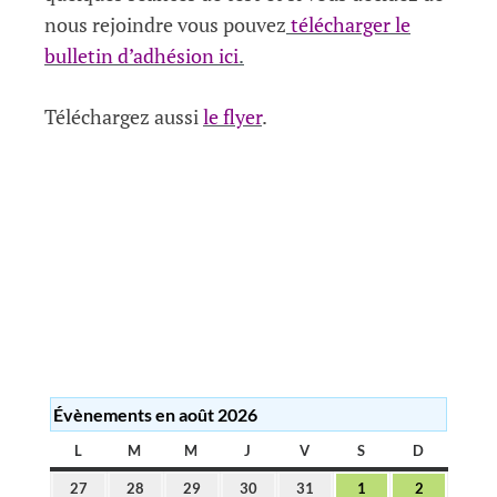
nous rejoindre vous pouvez
télécharger le
bulletin d’adhésion ici
.
Téléchargez aussi
le flyer
.
Évènements en août 2026
L
LUNDI
M
MARDI
M
MERCREDI
J
JEUDI
V
VENDREDI
S
SAMEDI
D
DIMANC
27
28
29
30
31
1
2
27
28
29
30
31
1
2