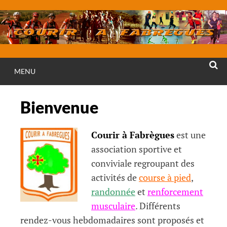
Aller
au
contenu
MENU
RECHE
Bienvenue
Courir à Fabrègues
est une
association sportive et
conviviale regroupant des
activités de
course à pied
,
randonnée
et
renforcement
musculaire
. Différents
rendez-vous hebdomadaires sont proposés et