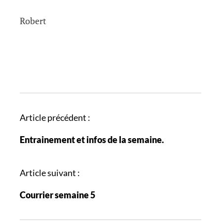
Robert
N
Article précédent :
a
Entrainement et infos de la semaine.
v
i
g
Article suivant :
a
Courrier semaine 5
t
i