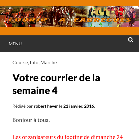
Aller
au
contenu
MENU
RECHE
Course
,
Info
,
Marche
Votre courrier de la
semaine 4
Rédigé par
robert heyer
le
21 janvier, 2016
.
Bonjour à tous.
Les organisateurs du footing de dimanche 24