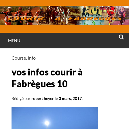
Aller
au
contenu
MENU
RECHE
Course
,
Info
vos infos courir à
Fabrègues 10
Rédigé par
robert heyer
le
3 mars, 2017
.