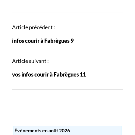
N
Article précédent :
a
infos courir à Fabrègues 9
v
i
g
Article suivant :
a
vos infos courir à Fabrègues 11
t
i
o
n
d
e
s
Évènements en août 2026
a