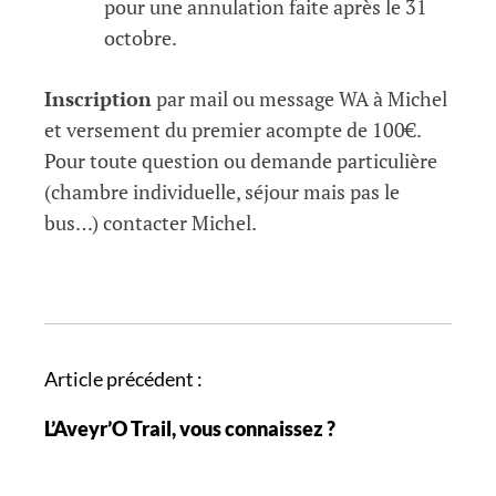
pour une annulation faite après le 31
octobre.
Inscription
par mail ou message WA à Michel
et versement du premier acompte de 100€.
Pour toute question ou demande particulière
(chambre individuelle, séjour mais pas le
bus…) contacter Michel.
N
Article précédent :
a
L’Aveyr’O Trail, vous connaissez ?
v
i