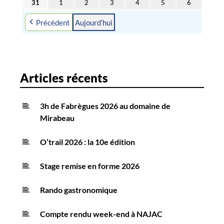
31
1
2
3
4
5
6
31
1
2
3
4
5
6
2026
2026
2026
2026
2026
2026
2026
août
septembre
septembre
septembre
septembre
septembre
septembre
Précédent
Aujourd’hui
2026
2026
2026
2026
2026
2026
2026
Articles récents
3h de Fabrègues 2026 au domaine de
Mirabeau
O’trail 2026 : la 10e édition
Stage remise en forme 2026
Rando gastronomique
Compte rendu week-end à NAJAC