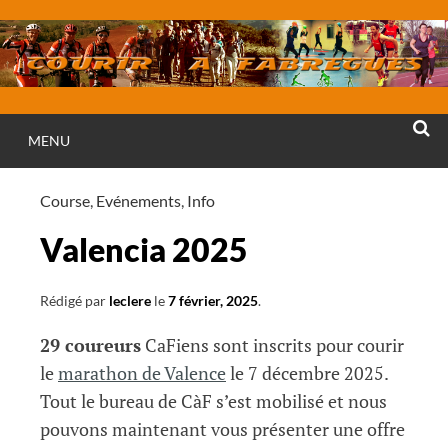
Aller
au
contenu
MENU
RECHE
Course
,
Evénements
,
Info
Valencia 2025
Rédigé par
leclere
le
7 février, 2025
.
29 coureurs
CaFiens sont inscrits pour courir
le
marathon de Valence
le 7 décembre 2025.
Tout le bureau de CàF s’est mobilisé et nous
pouvons maintenant vous présenter une offre