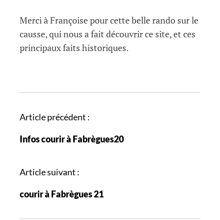
Merci à Françoise pour cette belle rando sur le
causse, qui nous a fait découvrir ce site, et ces
principaux faits historiques.
N
Article précédent :
a
Infos courir à Fabrègues20
v
i
g
Article suivant :
a
courir à Fabrègues 21
t
i