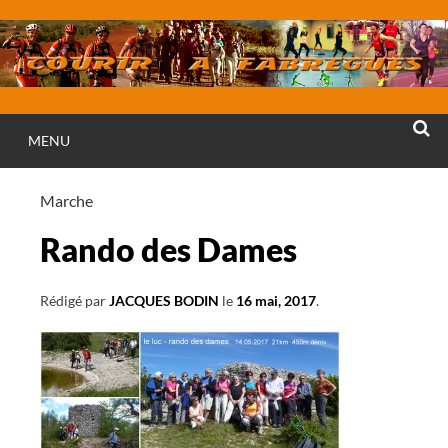
Aller
au
contenu
MENU
RECHE
Marche
Rando des Dames
Rédigé par
JACQUES BODIN
le
16 mai, 2017
.