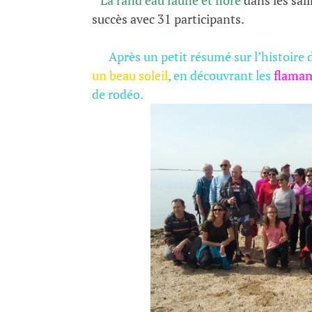
leclere
succès avec 31 participants.
20 avril, 2018
Après un petit résumé sur l’histoire d
un beau soleil
, en découvrant les
flaman
de rodéo.