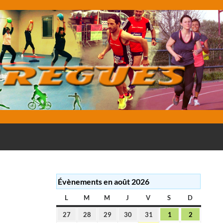
E
Évènements en août 2026
L
LUNDI
M
MARDI
M
MERCREDI
J
JEUDI
V
VENDREDI
S
SAMEDI
D
DIMANC
27
28
29
30
31
1
2
27
28
29
30
31
1
2