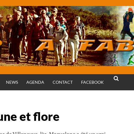
NEWS
AGENDA
CONTACT
FACEBOOK
RECHERCH
ne et flore
ins de Villeneuve-lès-Maguelone a été un vrai