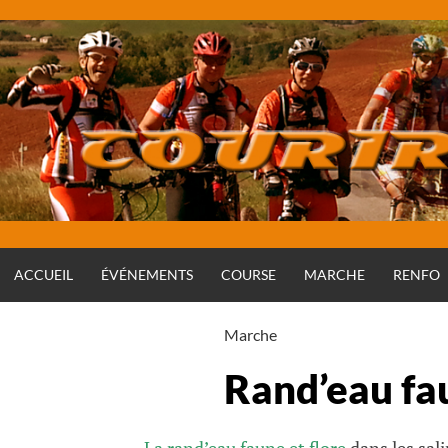
Aller
au
contenu
ACCUEIL
ÉVÉNEMENTS
COURSE
MARCHE
RENFO
Marche
Rand’eau fau
La rand’eau faune et flore
dans les sal
Rédigé par