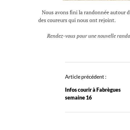
Nous avons fini la randonnée autour d’
des coureurs qui nous ont rejoint.
Rendez-vous pour une nouvelle rando
N
Article précédent :
a
Infos courir à Fabrègues
v
semaine 16
i
g
a
t