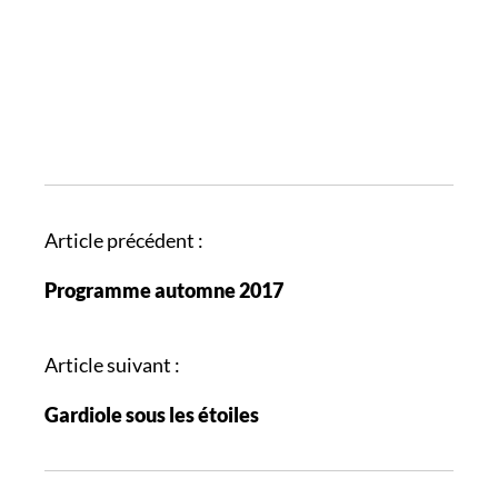
N
Article précédent :
a
Programme automne 2017
v
i
g
Article suivant :
a
Gardiole sous les étoiles
t
i
o