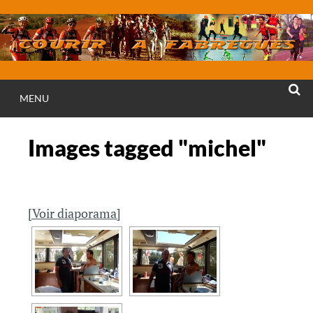
Aller
au
contenu
MENU
RECHE
Images tagged "michel"
[Voir diaporama]