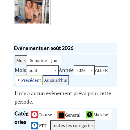
Évènements en août 2026
Mois
Semaine
Jour
Mois
Année
Précédent
Aujourd’hui
Il n’y a aucun évènement prévu pour cette
période.
Catég
Course
Marche
General
ories
Toutes les catégories
VTT