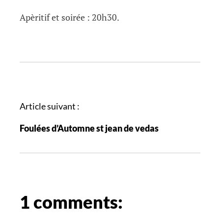
Apèritif et soirée : 20h30.
N
a
Article suivant :
v
i
Foulées d’Automne st jean de vedas
g
a
t
i
o
1 comments:
n
d