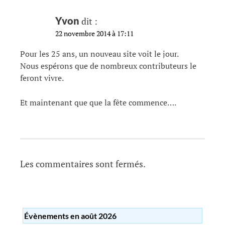
e
Yvon
dit :
s
22 novembre 2014 à 17:11
a
r
Pour les 25 ans, un nouveau site voit le jour.
Nous espérons que de nombreux contributeurs le
t
feront vivre.
i
c
Et maintenant que que la fête commence….
l
e
s
Les commentaires sont fermés.
Évènements en août 2026