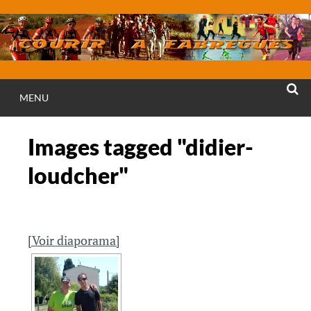
Aller
au
contenu
MENU
RECHE
Images tagged "didier-
loudcher"
[Voir diaporama]