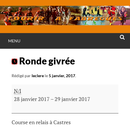
Aller
au
contenu
MENU
RECHE
Ronde givrée
Rédigé par
leclere
le
5 janvier, 2017
.
Ronde
N/I
givrée
28 janvier 2017
–
29 janvier 2017
Course en relais à Castres