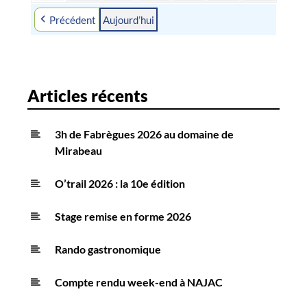
août
septembre
septembre
septembre
septembre
septembre
septembre
Précédent
Aujourd’hui
2026
2026
2026
2026
2026
2026
2026
Articles récents
3h de Fabrègues 2026 au domaine de
Mirabeau
O’trail 2026 : la 10e édition
Stage remise en forme 2026
Rando gastronomique
Compte rendu week-end à NAJAC