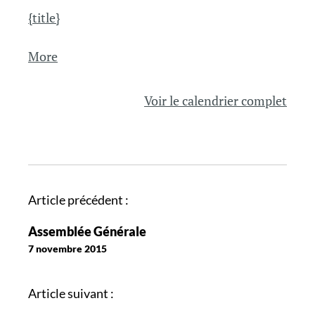
{title}
about
More
{title}
Voir le calendrier complet
N
Article précédent :
a
Assemblée Générale
v
7 novembre 2015
i
g
Article suivant :
a
t