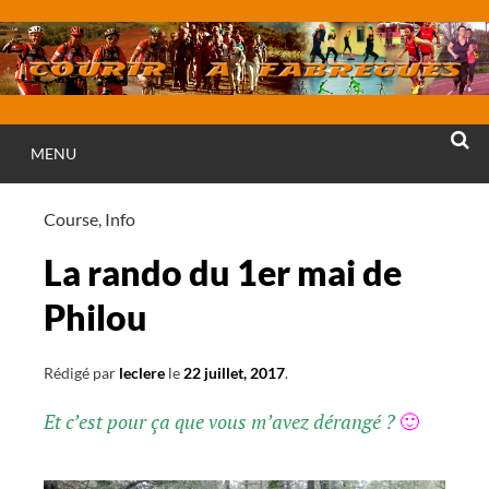
Aller
au
contenu
MENU
RECHE
Course
,
Info
La rando du 1er mai de
Philou
Rédigé par
leclere
le
22 juillet, 2017
.
Et c’est pour ça que vous m’avez dérangé ?
🙂