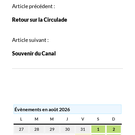
N
Article précédent :
a
Retour sur la Circulade
v
i
g
Article suivant :
a
Souvenir du Canal
t
i
o
n
d
e
s
Évènements en août 2026
a
r
L
LUNDI
M
MARDI
M
MERCREDI
J
JEUDI
V
VENDREDI
S
SAMEDI
D
DIMANC
t
27
28
29
30
31
1
2
27
28
29
30
31
1
2