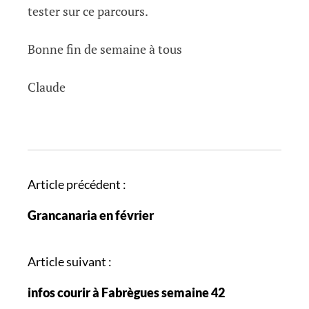
tester sur ce parcours.
Bonne fin de semaine à tous
Claude
N
Article précédent :
a
Grancanaria en février
v
i
g
Article suivant :
a
infos courir à Fabrègues semaine 42
t