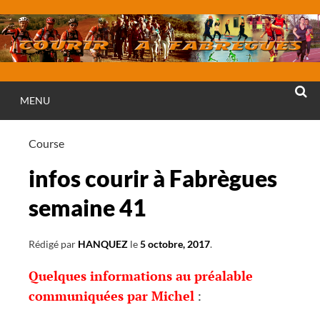
Aller
au
contenu
MENU
RECHE
Course
infos courir à Fabrègues
semaine 41
Rédigé par
HANQUEZ
le
5 octobre, 2017
.
Quelques informations au préalable
communiquées par Michel
: