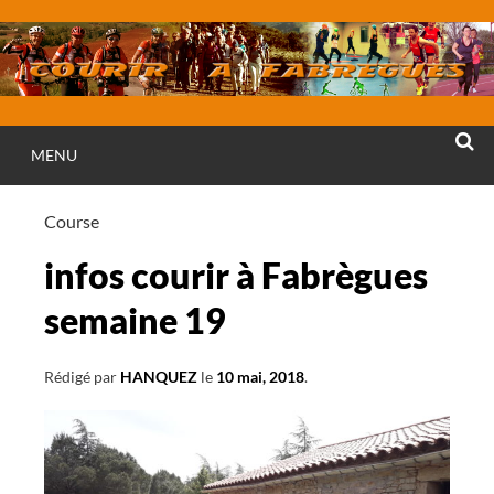
Aller
au
contenu
MENU
RECHE
Course
infos courir à Fabrègues
semaine 19
Rédigé par
HANQUEZ
le
10 mai, 2018
.