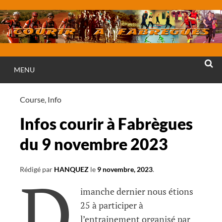
Aller
au
contenu
MENU
RECHE
Course
,
Info
Infos courir à Fabrègues
du 9 novembre 2023
D
Rédigé par
HANQUEZ
le
9 novembre, 2023
.
imanche dernier nous étions
25 à participer à
l’entrainement organisé par