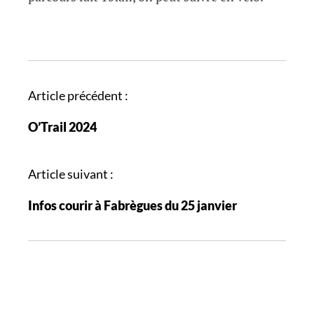
N
Article précédent :
a
O’Trail 2024
v
i
g
Article suivant :
a
Infos courir à Fabrègues du 25 janvier
t
i
o
n
d
e