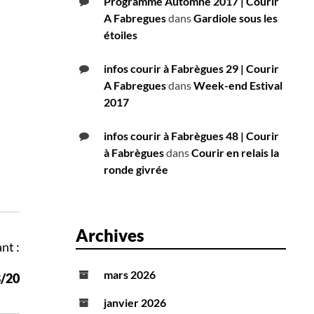
Programme Automne 2017 | Courir
A Fabregues
dans
Gardiole sous les
étoiles
infos courir à Fabrègues 29 | Courir
A Fabregues
dans
Week-end Estival
2017
infos courir à Fabrègues 48 | Courir
à Fabrègues
dans
Courir en relais la
ronde givrée
Archives
nt :
mars 2026
8/20
janvier 2026