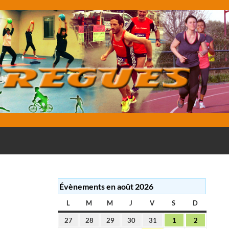
E
Évènements en août 2026
L
LUNDI
M
MARDI
M
MERCREDI
J
JEUDI
V
VENDREDI
S
SAMEDI
D
DIMANC
27
28
29
30
31
1
2
27
28
29
30
31
1
2