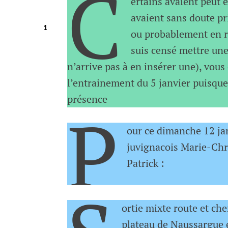
C
ertains avaient peut ê
HANQUEZ
avaient sans doute pr
10 janvier, 2020
ou probablement en ra
suis censé mettre une
n’arrive pas à en insérer une), vous
l’entrainement du 5 janvier puisque
présence
P
our ce dimanche 12 jan
juvignacois Marie-Chri
Patrick :
ortie mixte route et ch
plateau de Naussargue e