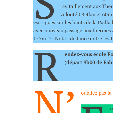
S
ravitaillement aux Ther
volonté ! 8,4km et 60m 
Garrigues sur les hauts de la Pailla
avec nouveau passage aux thermes a
155m D+.Nota : distance entre les 
R
endez-vous école Fo
(
départ 9h00 de Fab
N’
oubliez pas la
n