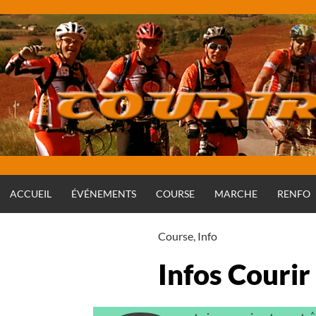
Aller
au
contenu
ACCUEIL
ÉVÉNEMENTS
COURSE
MARCHE
RENFO
Course
,
Info
Infos Courir
Rédigé par