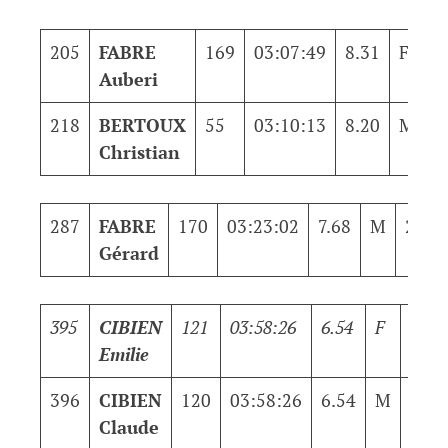
205
FABRE
169
03:07:49
8.31
F
1
Auberi
218
BERTOUX
55
03:10:13
8.20
M
1
Christian
287
FABRE
170
03:23:02
7.68
M
251
Gérard
395
CIBIEN
121
03:58:26
6.54
F
70
Emilie
396
CIBIEN
120
03:58:26
6.54
M
326
Claude