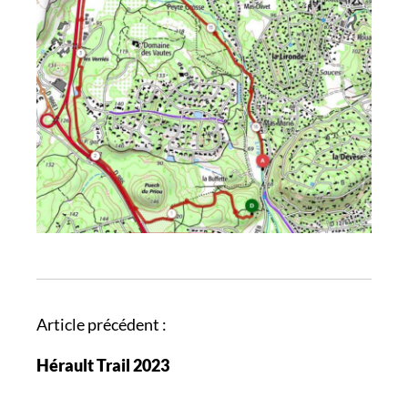
N
Article précédent :
a
Hérault Trail 2023
v
i