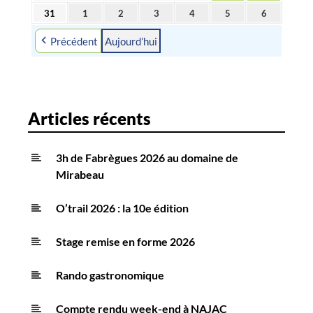
août
août
août
août
août
août
août
31
1
2
3
4
5
6
31
1
2
3
4
5
6
2026
2026
2026
2026
2026
2026
2026
août
septembre
septembre
septembre
septembre
septembre
septembre
Précédent
Aujourd’hui
2026
2026
2026
2026
2026
2026
2026
Articles récents
3h de Fabrègues 2026 au domaine de
Mirabeau
O’trail 2026 : la 10e édition
Stage remise en forme 2026
Rando gastronomique
Compte rendu week-end à NAJAC