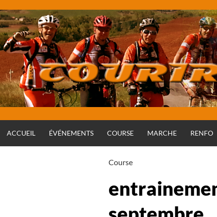
Aller
au
contenu
ACCUEIL
ÉVÉNEMENTS
COURSE
MARCHE
RENFO
Course
entrainemen
septembre