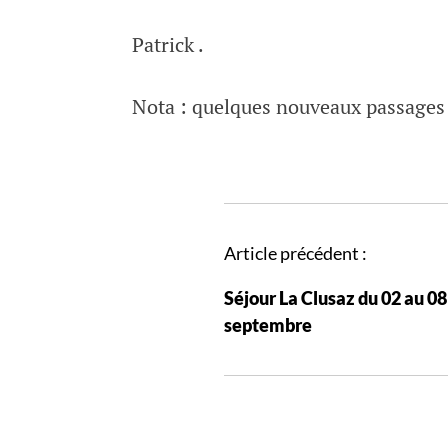
Patrick .
Nota : quelques nouveaux passages s
N
Article précédent :
a
Séjour La Clusaz du 02 au 08
v
septembre
i
g
a
t
i