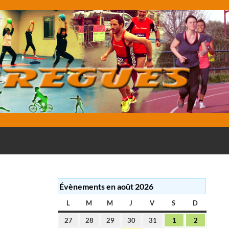
E
Évènements en août 2026
L
LUNDI
M
MARDI
M
MERCREDI
J
JEUDI
V
VENDREDI
S
SAMEDI
D
DIMANC
27
28
29
30
31
1
2
27
28
29
30
31
1
2