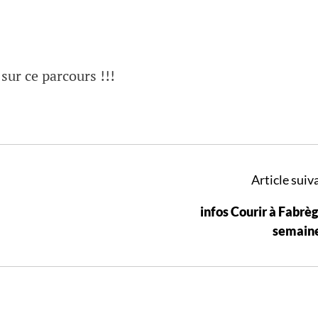
ur ce parcours !!!
Article suiva
infos Courir à Fabrè
semain