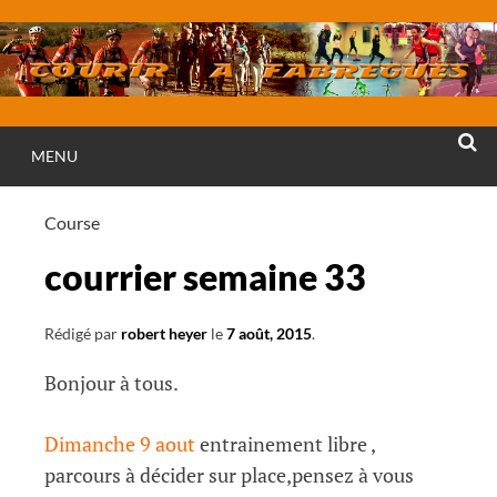
Aller
au
contenu
MENU
RECHE
Course
courrier semaine 33
Rédigé par
robert heyer
le
7 août, 2015
.
Bonjour à tous.
Dimanche 9 aout
entrainement libre ,
parcours à décider sur place,pensez à vous