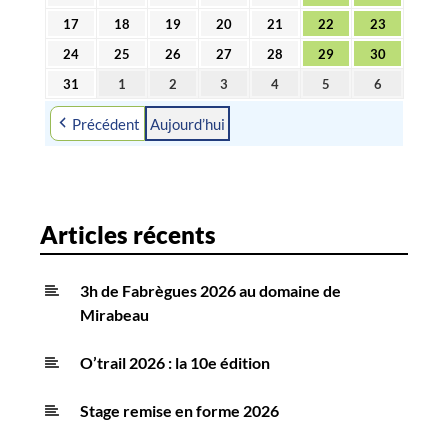
2026
2026
2026
2026
2026
2026
2026
l
août
août
août
août
août
août
août
17
18
19
20
21
22
23
17
18
19
20
21
22
23
2026
2026
2026
2026
2026
2026
2026
e
août
août
août
août
août
août
août
24
25
26
27
28
29
30
24
25
26
27
28
29
30
s
2026
2026
2026
2026
2026
2026
2026
août
août
août
août
août
août
août
31
1
2
3
4
5
6
31
1
2
3
4
5
6
2026
2026
2026
2026
2026
2026
2026
août
septembre
septembre
septembre
septembre
septembre
septembre
Précédent
Aujourd’hui
2026
2026
2026
2026
2026
2026
2026
Articles récents
3h de Fabrègues 2026 au domaine de
Mirabeau
O’trail 2026 : la 10e édition
Stage remise en forme 2026