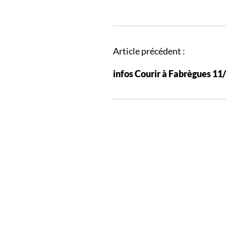
N
Article précédent :
a
infos Courir à Fabrègues 11
v
i
g
a
t
i
o
n
d
e
s