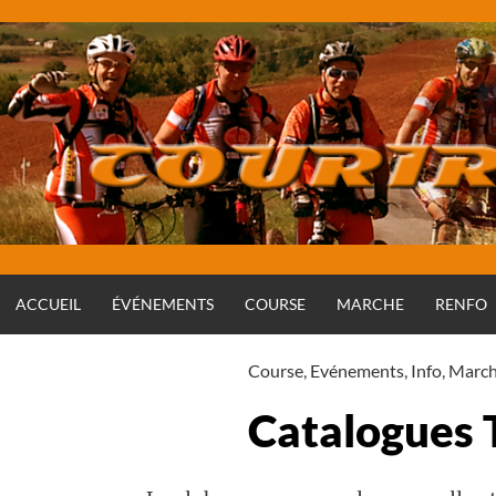
Aller
au
contenu
ACCUEIL
ÉVÉNEMENTS
COURSE
MARCHE
RENFO
Course
,
Evénements
,
Info
,
Marc
Catalogues 
Rédigé par