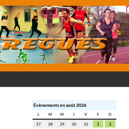
E
Évènements en août 2026
L
LUNDI
M
MARDI
M
MERCREDI
J
JEUDI
V
VENDREDI
S
SAMEDI
D
DIMANC
27
28
29
30
31
1
2
27
28
29
30
31
1
2