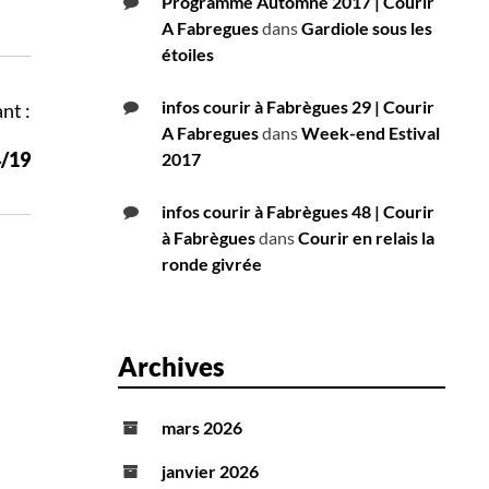
Programme Automne 2017 | Courir
A Fabregues
dans
Gardiole sous les
étoiles
infos courir à Fabrègues 29 | Courir
nt :
A Fabregues
dans
Week-end Estival
4/19
2017
infos courir à Fabrègues 48 | Courir
à Fabrègues
dans
Courir en relais la
ronde givrée
Archives
mars 2026
janvier 2026