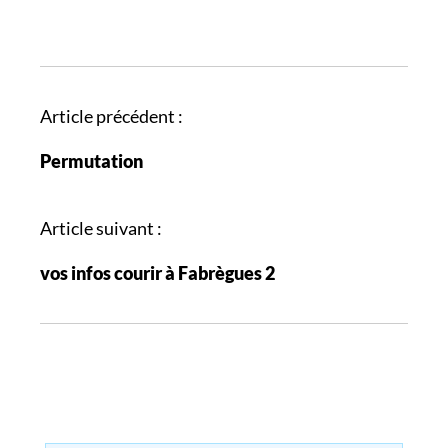
N
Article précédent :
a
Permutation
v
i
g
Article suivant :
a
vos infos courir à Fabrègues 2
t
i
o
n
d
e
s