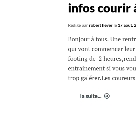
infos courir
Rédigé par
robert heyer
le
17 août, 
Bonjour à tous. Une rent
qui vont commencer leur
footing de 2 heures,rende
entrainement si vous vou
trop galérer.Les coureurs
infos
la suite...
courir
à
fabrègues
34