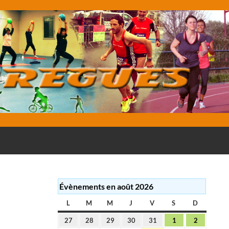
E
Évènements en août 2026
L
LUNDI
M
MARDI
M
MERCREDI
J
JEUDI
V
VENDREDI
S
SAMEDI
D
DIMANC
27
28
29
30
31
1
2
27
28
29
30
31
1
2