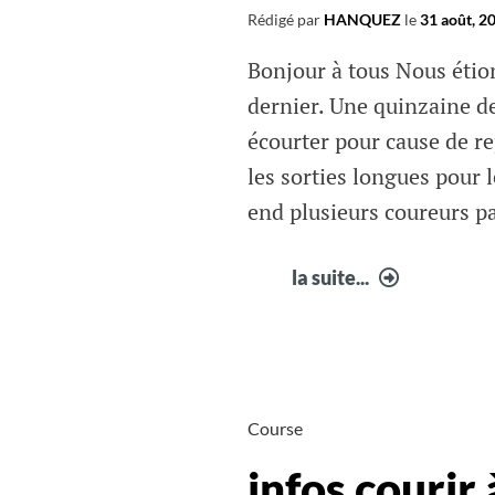
Rédigé par
HANQUEZ
le
31 août, 2
Bonjour à tous Nous éti
dernier. Une quinzaine d
écourter pour cause de r
les sorties longues pour
end plusieurs coureurs pa
Infos
la suite...
courir
à
Fabrègue
semaine
36
Course
infos courir