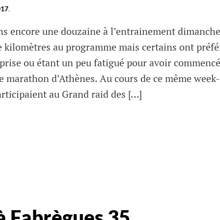
017
.
ons encore une douzaine à l’entrainement dimanch
e kilomètres au programme mais certains ont préfé
eprise ou étant un peu fatigué pour avoir commenc
 le marathon d’Athènes. Au cours de ce même week-
rticipaient au Grand raid des […]
s
 à Fabrègues 35