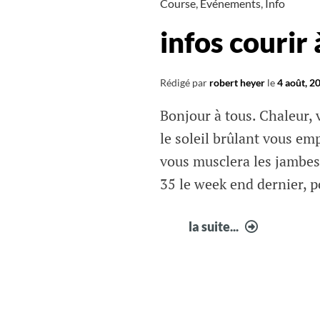
Course
,
Evénements
,
Info
infos courir
Rédigé par
robert heyer
le
4 août, 2
Bonjour à tous. Chaleur, v
le soleil brûlant vous em
vous musclera les jambes 
35 le week end dernier, p
infos
la suite...
courir
à
Fabrègue
32