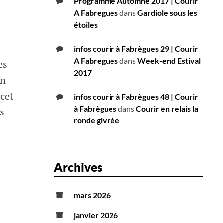
Programme Automne 2017 | Courir
A Fabregues
dans
Gardiole sous les
étoiles
infos courir à Fabrègues 29 | Courir
A Fabregues
dans
Week-end Estival
es
2017
un
 cet
infos courir à Fabrègues 48 | Courir
à Fabrègues
dans
Courir en relais la
s
ronde givrée
Archives
mars 2026
janvier 2026