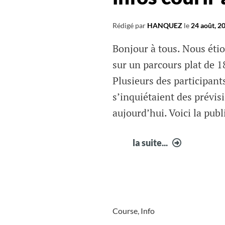
Rédigé par
HANQUEZ
le
24 août, 2
Bonjour à tous. Nous éti
sur un parcours plat de 1
Plusieurs des participant
s’inquiétaient des prévis
aujourd’hui. Voici la pub
infos
la suite...
courir
à
Fabrègue
35
Course
,
Info