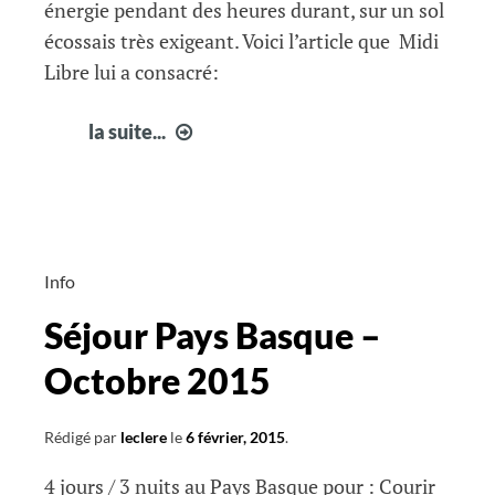
énergie pendant des heures durant, sur un sol
écossais très exigeant. Voici l’article que Midi
Libre lui a consacré:
un
la suite...
ultra
triathlonien
du
club
en
Info
ecosse
Séjour Pays Basque –
Octobre 2015
Rédigé par
leclere
le
6 février, 2015
.
4 jours / 3 nuits au Pays Basque pour : Courir