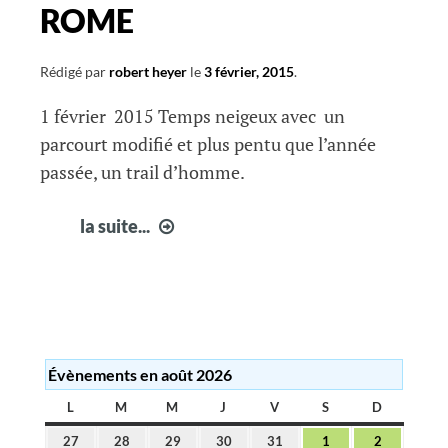
ROME
Rédigé par
robert heyer
le
3 février, 2015
.
1 février 2015 Temps neigeux avec un
parcourt modifié et plus pentu que l’année
passée, un trail d’homme.
LE
la suite...
TRAILLOU
DE
SAINT
ROME
Évènements en août 2026
L
LUNDI
M
MARDI
M
MERCREDI
J
JEUDI
V
VENDREDI
S
SAMEDI
D
DIMANC
27
28
29
30
31
1
2
27
28
29
30
31
1
2