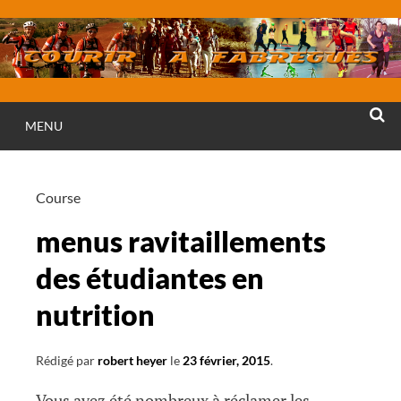
Aller
au
contenu
MENU
RECHE
Course
menus ravitaillements
des étudiantes en
nutrition
Rédigé par
robert heyer
le
23 février, 2015
.
Vous avez été nombreux à réclamer les