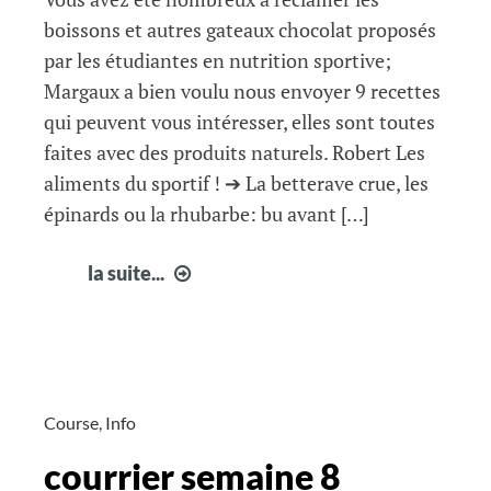
boissons et autres gateaux chocolat proposés
par les étudiantes en nutrition sportive;
Margaux a bien voulu nous envoyer 9 recettes
qui peuvent vous intéresser, elles sont toutes
faites avec des produits naturels. Robert Les
aliments du sportif ! ➔ La betterave crue, les
épinards ou la rhubarbe: bu avant […]
menus
la suite...
ravitaillements
des
étudiantes
en
nutrition
Course
,
Info
courrier semaine 8