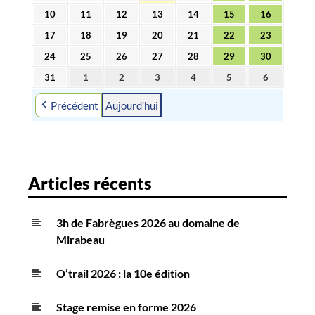
août
août
août
août
août
août
août
10
11
12
13
14
15
16
10
11
12
13
14
15
16
2026
2026
2026
2026
2026
2026
2026
août
août
août
août
août
août
août
17
18
19
20
21
22
23
17
18
19
20
21
22
23
2026
2026
2026
2026
2026
2026
2026
août
août
août
août
août
août
août
24
25
26
27
28
29
30
24
25
26
27
28
29
30
2026
2026
2026
2026
2026
2026
2026
août
août
août
août
août
août
août
31
1
2
3
4
5
6
31
1
2
3
4
5
6
2026
2026
2026
2026
2026
2026
2026
août
septembre
septembre
septembre
septembre
septembre
septembre
Précédent
Aujourd’hui
2026
2026
2026
2026
2026
2026
2026
Articles récents
3h de Fabrègues 2026 au domaine de
Mirabeau
O’trail 2026 : la 10e édition
Stage remise en forme 2026