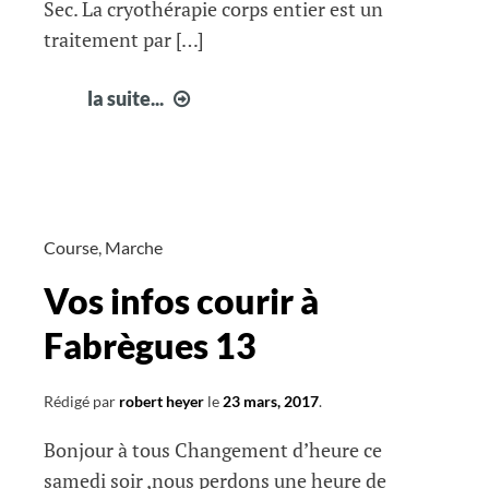
Sec. La cryothérapie corps entier est un
traitement par […]
Testez
la suite...
la
CRYOTHERAPIE
avec
la
Cryopôle
Course
,
Marche
de
Vos infos courir à
Balaruc-
les-
Fabrègues 13
Bains
Rédigé par
robert heyer
le
23 mars, 2017
.
Bonjour à tous Changement d’heure ce
samedi soir ,nous perdons une heure de