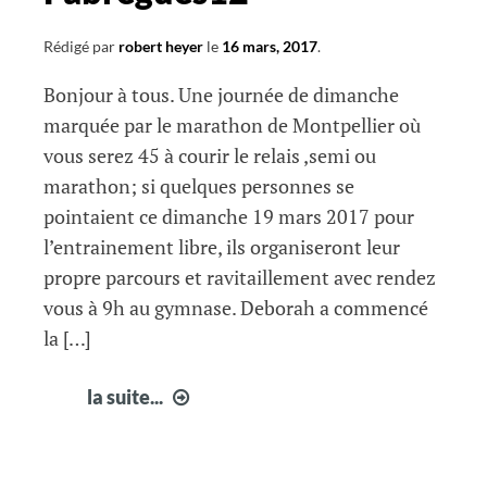
Rédigé par
robert heyer
le
16 mars, 2017
.
Bonjour à tous. Une journée de dimanche
marquée par le marathon de Montpellier où
vous serez 45 à courir le relais ,semi ou
marathon; si quelques personnes se
pointaient ce dimanche 19 mars 2017 pour
l’entrainement libre, ils organiseront leur
propre parcours et ravitaillement avec rendez
vous à 9h au gymnase. Deborah a commencé
la […]
Les
la suite...
infos
courir
à