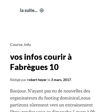
vos
la suite...
infos
courir
à
Fabrègues
11
Course
,
Info
vos infos courir à
Fabrègues 10
Rédigé par
robert heyer
le
3 mars, 2017
.
Bonjour. N’ayant pas eu de nouvelles des
organisateurs du footing dominical,nous
partirons sûrement vers un entrainement
libre; rendez vous ce dimanche 5 mars à 9h