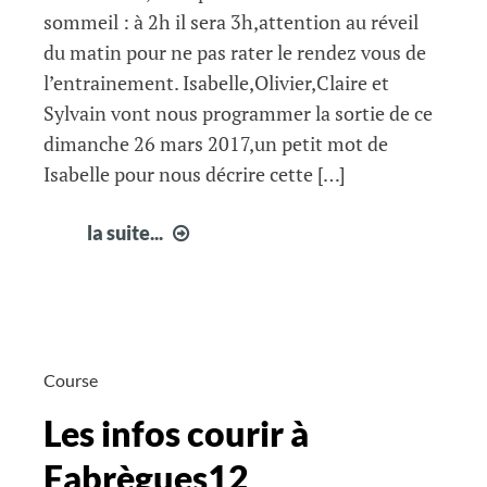
sommeil : à 2h il sera 3h,attention au réveil
du matin pour ne pas rater le rendez vous de
l’entrainement. Isabelle,Olivier,Claire et
Sylvain vont nous programmer la sortie de ce
dimanche 26 mars 2017,un petit mot de
Isabelle pour nous décrire cette […]
Vos
la suite...
infos
courir
à
Fabrègues
13
Course
Les infos courir à
Fabrègues12