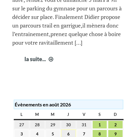
sur le parking du gymnase pour un parcours à
décider sur place. Finalement Didier propose
un parcours trail en garrigue,il mènera donc
l’entrainement,prenez quelque chose à boire
pour votre ravitaillement […]
vos
la suite...
infos
courir
à
Fabrègues
10
Évènements en août 2026
L
LUNDI
M
MARDI
M
MERCREDI
J
JEUDI
V
VENDREDI
S
SAMEDI
D
DIMANC
27
28
29
30
31
1
2
27
28
29
30
31
1
2
juillet
juillet
juillet
juillet
juillet
août
août
3
4
5
6
7
8
9
3
4
5
6
7
8
9
2026
2026
2026
2026
2026
2026
2026