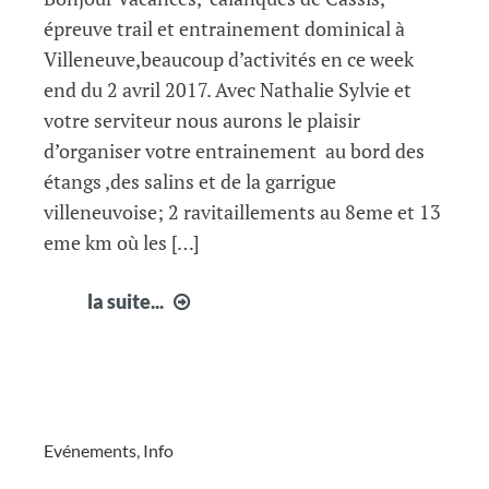
épreuve trail et entrainement dominical à
Villeneuve,beaucoup d’activités en ce week
end du 2 avril 2017. Avec Nathalie Sylvie et
votre serviteur nous aurons le plaisir
d’organiser votre entrainement au bord des
étangs ,des salins et de la garrigue
villeneuvoise; 2 ravitaillements au 8eme et 13
eme km où les […]
vos
la suite...
infos
courir
à
Fabrègues
14
Evénements
,
Info