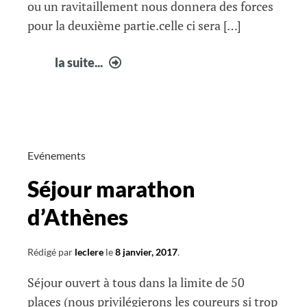
ou un ravitaillement nous donnera des forces
pour la deuxième partie.celle ci sera […]
infos
la suite...
courir
à
Fabrègues
3
Evénements
Séjour marathon
d’Athènes
Rédigé par
leclere
le
8 janvier, 2017
.
Séjour ouvert à tous dans la limite de 50
places (nous privilégierons les coureurs si trop