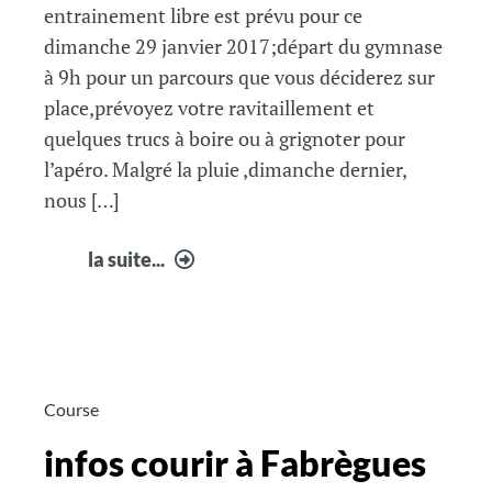
entrainement libre est prévu pour ce
dimanche 29 janvier 2017;départ du gymnase
à 9h pour un parcours que vous déciderez sur
place,prévoyez votre ravitaillement et
quelques trucs à boire ou à grignoter pour
l’apéro. Malgré la pluie ,dimanche dernier,
nous […]
infos
la suite...
courir
à
Fabrègues
5
Course
infos courir à Fabrègues