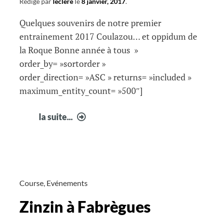
Rédigé par
leclere
le
8 janvier, 2017
.
Quelques souvenirs de notre premier
entrainement 2017 Coulazou… et oppidum de
la Roque Bonne année à tous »
order_by= »sortorder »
order_direction= »ASC » returns= »included »
maximum_entity_count= »500″]
Zinzin
la suite...
par
la
pratique
Course
,
Evénements
Zinzin à Fabrègues