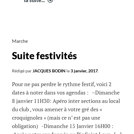
infos
courir
à
Fabrègues
2
Marche
Suite festivités
Rédigé par
JACQUES BODIN
le
3 janvier, 2017
.
Pour ne pas perdre le rythme festif, voici 2
dates à noter dans vos agendas : –Dimanche
8 janvier 11H30: Apéro inter sections au local
du club , vous amener à votre gré des «
croquignoles » (mais ce n’ est pas une
obligation) -Dimanche 15 Janvier 16H00 :