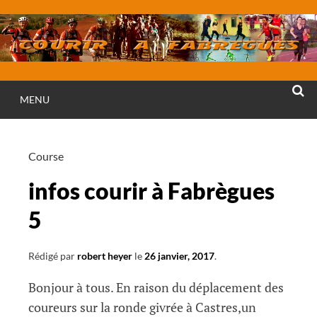
Aller
au
contenu
MENU
RECHE
Course
infos courir à Fabrègues
5
Rédigé par
robert heyer
le
26 janvier, 2017
.
Bonjour à tous. En raison du déplacement des
coureurs sur la ronde givrée à Castres,un