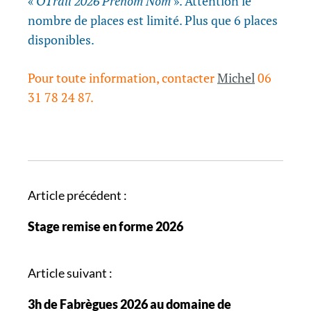
«
OTrail 2026 Prenom Nom
». Attention le
nombre de places est limité. Plus que 6 places
disponibles.
Pour toute information, contacter
Michel
06
31 78 24 87.
N
Article précédent :
a
Stage remise en forme 2026
v
i
g
Article suivant :
a
3h de Fabrègues 2026 au domaine de
t