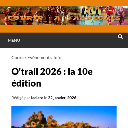
Aller
au
contenu
MENU
RECHE
Course
,
Evénements
,
Info
O’trail 2026 : la 10e
édition
Rédigé par
leclere
le
22 janvier, 2026
.