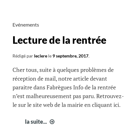
Fabrègues
semaine
38
Evénements
Lecture de la rentrée
Rédigé par
leclere
le
9 septembre, 2017
.
Cher tous, suite à quelques problèmes de
réception de mail, notre article devant
paraitre dans Fabrègues Info de la rentrée
n’est malheureusement pas paru. Retrouvez-
le sur le site web de la mairie en cliquant ici.
Lecture
la suite...
de
la