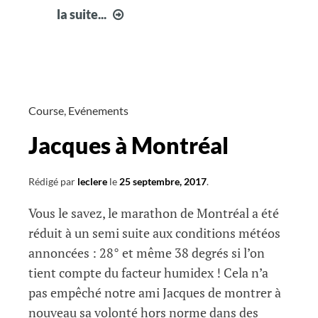
Entrainement
la suite...
de
ce
dimanche
1er
Octobre
Course
,
Evénements
Jacques à Montréal
Rédigé par
leclere
le
25 septembre, 2017
.
Vous le savez, le marathon de Montréal a été
réduit à un semi suite aux conditions météos
annoncées : 28° et même 38 degrés si l’on
tient compte du facteur humidex ! Cela n’a
pas empêché notre ami Jacques de montrer à
nouveau sa volonté hors norme dans des