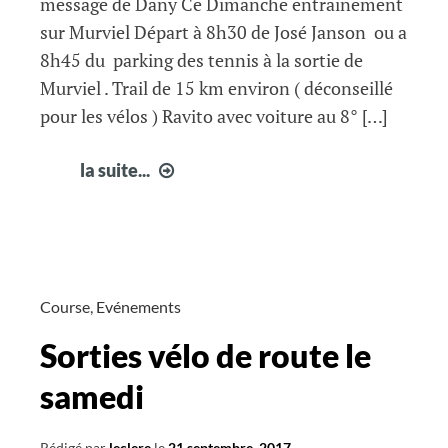
message de Dany Ce Dimanche entraînement
sur Murviel Départ à 8h30 de José Janson ou a
8h45 du parking des tennis à la sortie de
Murviel . Trail de 15 km environ ( déconseillé
pour les vélos ) Ravito avec voiture au 8° […]
infos
la suite...
courir
à
Fabrègues
semaine
39
Course
,
Evénements
Sorties vélo de route le
samedi
Rédigé par
leclere
le
21 septembre, 2017
.