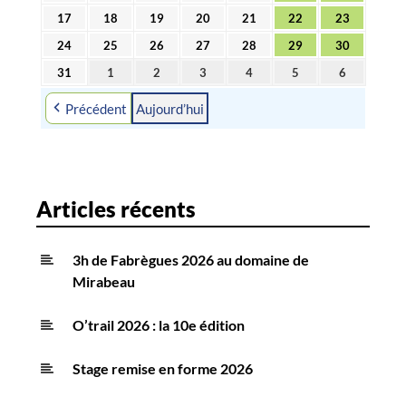
d
août
août
août
août
août
août
août
17
18
19
20
21
22
23
17
18
19
20
21
22
23
e
2026
2026
2026
2026
2026
2026
2026
août
août
août
août
août
août
août
24
25
26
27
28
29
30
24
25
26
27
28
29
30
s
2026
2026
2026
2026
2026
2026
2026
août
août
août
août
août
août
août
31
1
2
3
4
5
6
a
31
1
2
3
4
5
6
2026
2026
2026
2026
2026
2026
2026
août
septembre
septembre
septembre
septembre
septembre
septembre
r
Précédent
Aujourd’hui
2026
2026
2026
2026
2026
2026
2026
t
i
c
l
Articles récents
e
s
3h de Fabrègues 2026 au domaine de
Mirabeau
O’trail 2026 : la 10e édition
Stage remise en forme 2026