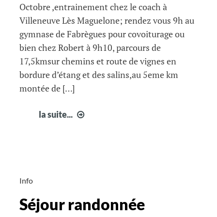
Octobre ,entrainement chez le coach à
Villeneuve Lès Maguelone; rendez vous 9h au
gymnase de Fabrègues pour covoiturage ou
bien chez Robert à 9h10, parcours de
17,5kmsur chemins et route de vignes en
bordure d’étang et des salins,au 5eme km
montée de […]
Infos
la suite...
courir
à
Fabrègues
semaine
40
Info
Séjour randonnée