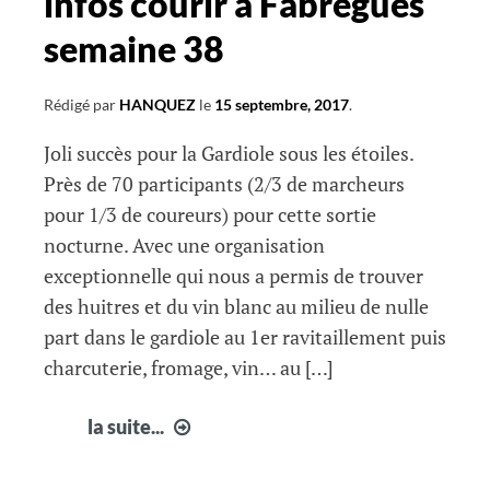
infos courir à Fabrègues
semaine 38
Rédigé par
HANQUEZ
le
15 septembre, 2017
.
Joli succès pour la Gardiole sous les étoiles.
Près de 70 participants (2/3 de marcheurs
pour 1/3 de coureurs) pour cette sortie
nocturne. Avec une organisation
exceptionnelle qui nous a permis de trouver
des huitres et du vin blanc au milieu de nulle
part dans le gardiole au 1er ravitaillement puis
charcuterie, fromage, vin… au […]
infos
la suite...
courir
à