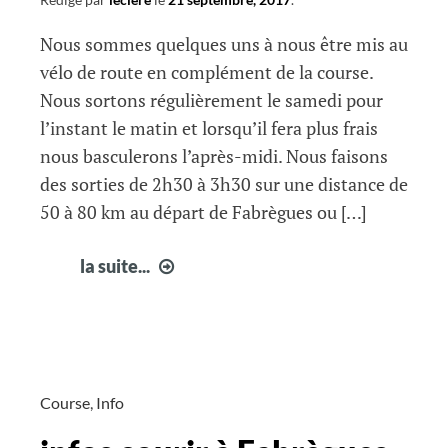
Nous sommes quelques uns à nous être mis au
vélo de route en complément de la course.
Nous sortons régulièrement le samedi pour
l’instant le matin et lorsqu’il fera plus frais
nous basculerons l’après-midi. Nous faisons
des sorties de 2h30 à 3h30 sur une distance de
50 à 80 km au départ de Fabrègues ou […]
Sorties
la suite...
vélo
de
route
le
samedi
Course
,
Info