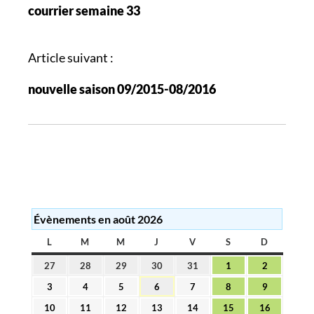
courrier semaine 33
v
i
g
Article suivant :
a
nouvelle saison 09/2015-08/2016
t
i
o
n
d
e
s
Évènements en août 2026
a
r
L
LUNDI
M
MARDI
M
MERCREDI
J
JEUDI
V
VENDREDI
S
SAMEDI
D
DIMANC
t
27
28
29
30
31
1
2
27
28
29
30
31
1
2
i
juillet
juillet
juillet
juillet
juillet
août
août
3
4
5
6
7
8
9
3
4
5
6
7
8
9
2026
2026
2026
2026
2026
2026
2026
c
août
août
août
août
août
août
août
10
11
12
13
14
15
16
10
11
12
13
14
15
16