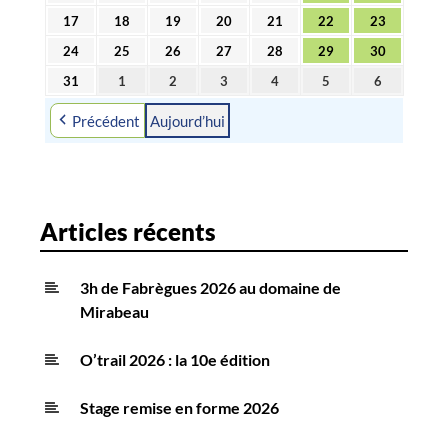
2026
2026
2026
2026
2026
2026
2026
l
août
août
août
août
août
août
août
17
18
19
20
21
22
23
17
18
19
20
21
22
23
2026
2026
2026
2026
2026
2026
2026
e
août
août
août
août
août
août
août
24
25
26
27
28
29
30
24
25
26
27
28
29
30
s
2026
2026
2026
2026
2026
2026
2026
août
août
août
août
août
août
août
31
1
2
3
4
5
6
31
1
2
3
4
5
6
2026
2026
2026
2026
2026
2026
2026
août
septembre
septembre
septembre
septembre
septembre
septembre
Précédent
Aujourd’hui
2026
2026
2026
2026
2026
2026
2026
Articles récents
3h de Fabrègues 2026 au domaine de
Mirabeau
O’trail 2026 : la 10e édition
Stage remise en forme 2026