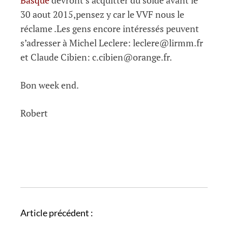
Basque
devront s’acquitter du solde avant le
30 aout 2015,pensez y car le VVF nous le
réclame .Les gens encore intéressés peuvent
s’adresser à Michel Leclere: leclere@lirmm.fr
et Claude Cibien: c.cibien@orange.fr.
Bon week end.
Robert
N
Article précédent :
a