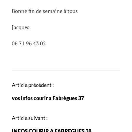
Bonne fin de semaine à tous
Jacques
06 71 96 43 02
N
Article précédent :
a
vos infos courir a Fabrègues 37
v
i
g
Article suivant :
a
INFOS COURIR A FABREGUES 38