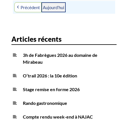
août
septembre
septembre
septembre
septembre
septembre
septembre
Précédent
Aujourd’hui
2026
2026
2026
2026
2026
2026
2026
Articles récents
3h de Fabrègues 2026 au domaine de
Mirabeau
O’trail 2026 : la 10e édition
Stage remise en forme 2026
Rando gastronomique
Compte rendu week-end à NAJAC