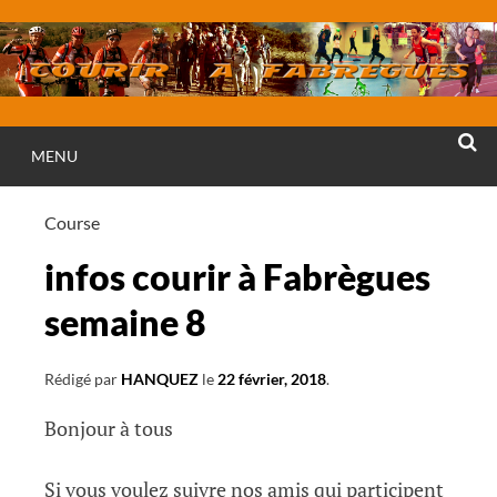
Aller
au
contenu
MENU
RECHE
Course
infos courir à Fabrègues
semaine 8
Rédigé par
HANQUEZ
le
22 février, 2018
.
Bonjour à tous
Si vous voulez suivre nos amis qui participent