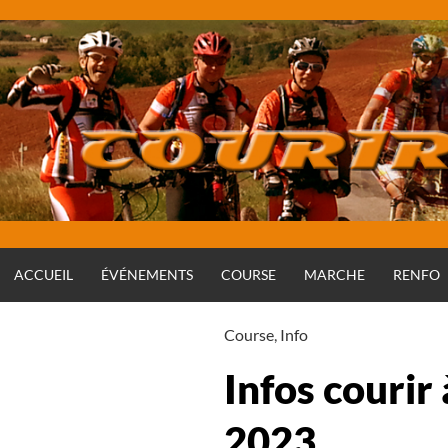
Aller
au
contenu
ACCUEIL
ÉVÉNEMENTS
COURSE
MARCHE
RENFO
Course
,
Info
Infos courir
2023