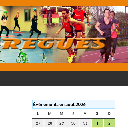
E
Évènements en août 2026
L
LUNDI
M
MARDI
M
MERCREDI
J
JEUDI
V
VENDREDI
S
SAMEDI
D
DIMANC
27
28
29
30
31
1
2
27
28
29
30
31
1
2