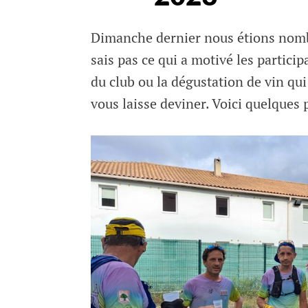
Rédigé par
Dimanche dernier nous étions nombr
HANQUEZ
sais pas ce qui a motivé les particip
22 juin, 2023
du club ou la dégustation de vin qui
vous laisse deviner. Voici quelques 