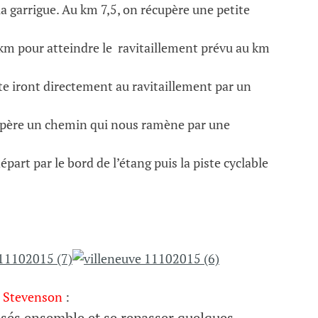
 garrigue. Au km 7,5, on récupère une petite
km pour atteindre le ravitaillement prévu au km
rte iront directement au ravitaillement par un
upère un chemin qui nous ramène par une
part par le bord de l’étang puis la piste cyclable
la Stevenson
:
sés ensemble et se repasser quelques