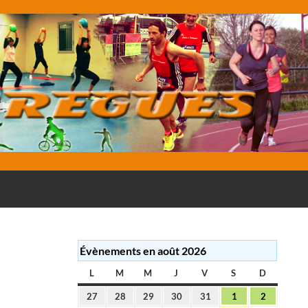
E
Évènements en août 2026
L
LUNDI
M
MARDI
M
MERCREDI
J
JEUDI
V
VENDREDI
S
SAMEDI
D
DIMANC
27
28
29
30
31
1
2
27
28
29
30
31
1
2