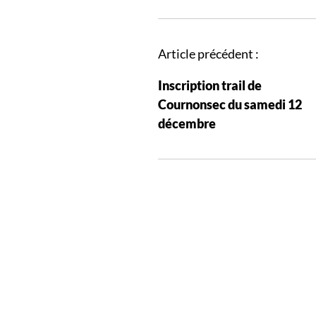
N
Article précédent :
a
Inscription trail de
v
Cournonsec du samedi 12
i
décembre
g
a
t
i
o
n
d
e
s
a