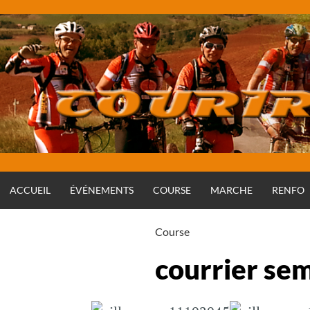
Aller
au
contenu
ACCUEIL
ÉVÉNEMENTS
COURSE
MARCHE
RENFO
Course
courrier se
Rédigé par