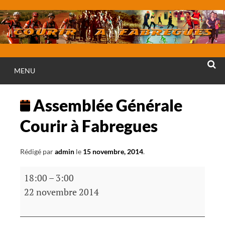
Aller
au
contenu
MENU
RECHE
Assemblée Générale
Courir à Fabregues
Rédigé par
admin
le
15 novembre, 2014
.
Assemblée
18:00
–
3:00
Générale
22 novembre 2014
Courir
à