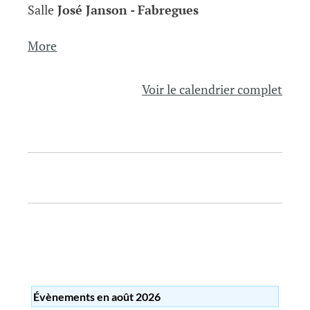
Fabregues
Salle
José Janson - Fabregues
about
More
{title}
Voir le calendrier complet
N
a
v
i
g
a
Évènements en août 2026
t