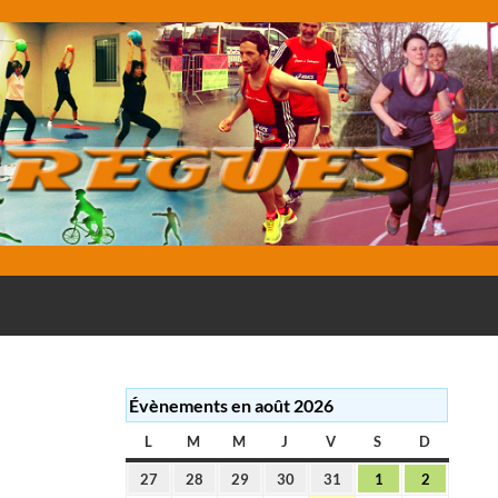
E
Évènements en août 2026
L
LUNDI
M
MARDI
M
MERCREDI
J
JEUDI
V
VENDREDI
S
SAMEDI
D
DIMANC
27
28
29
30
31
1
2
27
28
29
30
31
1
2