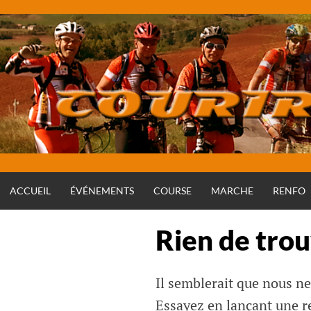
Aller
au
contenu
ACCUEIL
ÉVÉNEMENTS
COURSE
MARCHE
RENFO
Rien de tro
Il semblerait que nous n
Essayez en lançant une r