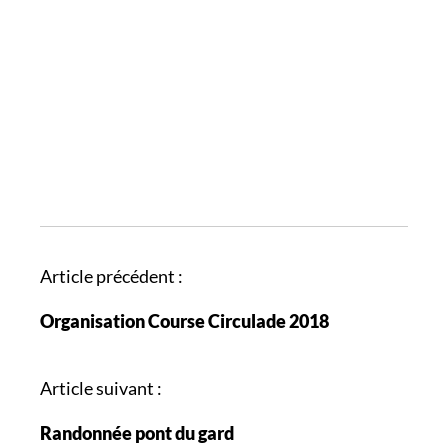
N
Article précédent :
a
Organisation Course Circulade 2018
v
i
g
Article suivant :
a
Randonnée pont du gard
t