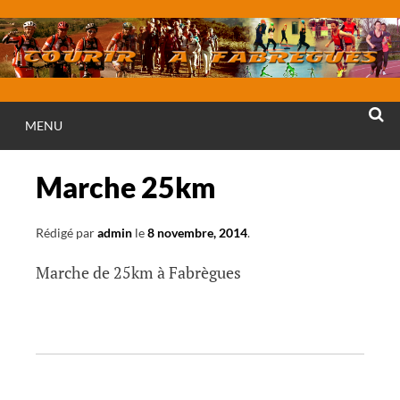
Aller
au
contenu
MENU
RECHE
Marche 25km
Rédigé par
admin
le
8 novembre, 2014
.
Marche de 25km à Fabrègues
N