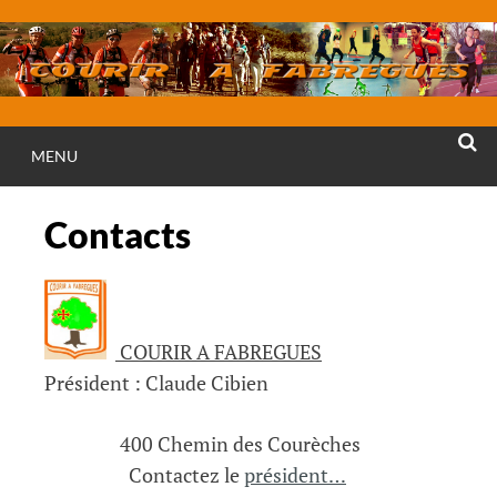
Aller
au
contenu
MENU
RECHE
Contacts
COURIR A FABREGUES
Président : Claude Cibien
400 Chemin des Courèches
Contactez le
président…